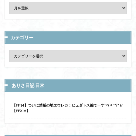
カテゴリー
ありさ日記 日常
【FF14】ついに禁断の地エウレカ：ヒュダトス編でーすヾ(〃^∇^)ﾉ
【FFXIV】