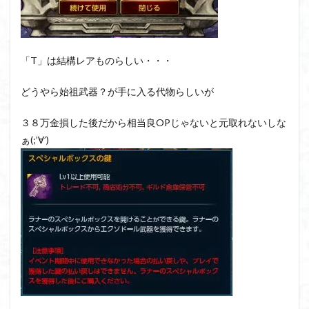
「T」は結構レアものらしい・・・
どうやら始祖武器？が手に入る代物らしいが
３８万金損した後だから相当良OPじゃないと元取れないしな
ぁ(;’∀’)