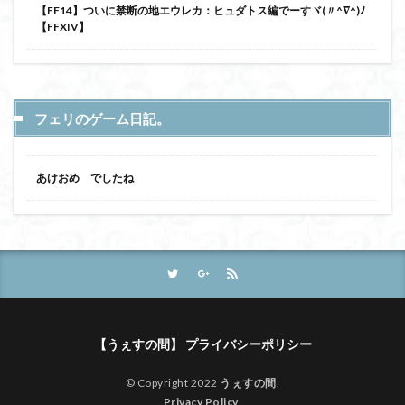
【FF14】ついに禁断の地エウレカ：ヒュダトス編でーすヾ(〃^∇^)ﾉ
【FFXIV】
フェリのゲーム日記。
あけおめ でしたね
【うぇすの間】 プライバシーポリシー
© Copyright 2022
うぇすの間
.
Privacy Policy
.