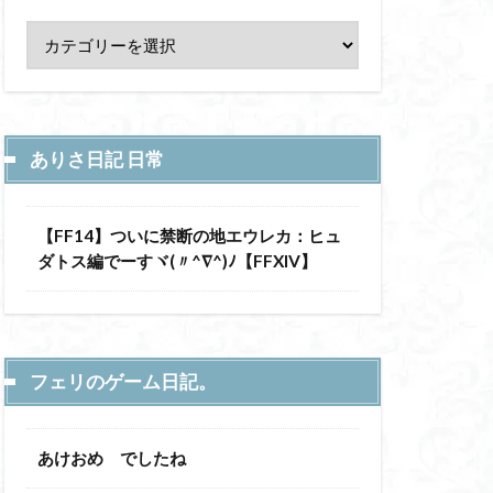
ありさ日記 日常
【FF14】ついに禁断の地エウレカ：ヒュ
ダトス編でーすヾ(〃^∇^)ﾉ【FFXIV】
フェリのゲーム日記。
あけおめ でしたね