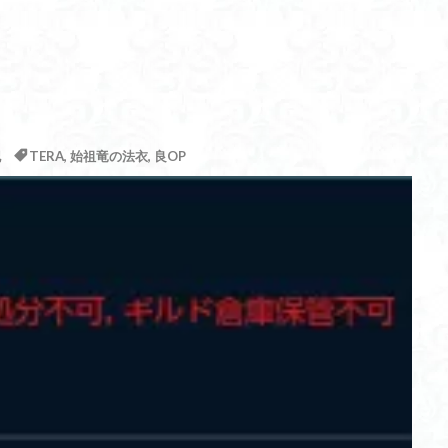
記
TERA
,
始祖竜の法衣
,
良OP