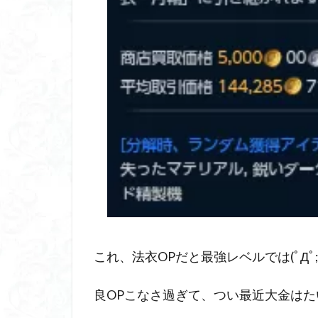
これ、法衣OPだと最強レベルでは(ﾟДﾟ;
良OPこなさ過ぎて、つい最近大金は