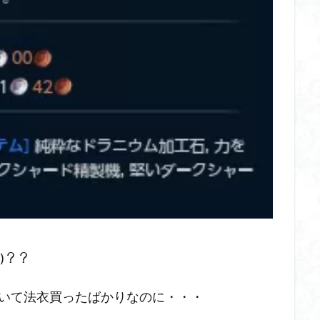
)？？
たいて法衣買ったばかりなのに・・・