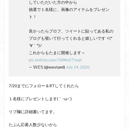
していただいた方の中から
抽選で１名様に、画像のアイテムをプレゼン
ト！
良かったらプロフ、ツイートに貼ってある私の
ブログも覗いて行ってくれると嬉しいですヾ(*
´∀｀*)ﾉ
これからもたまに開催します～
pic.twitter.com/7dWm2Ttwjt
— 𝕎𝔼𝕊 (@westaml)
July 14, 2020
7/20までにフォロー＆RTしてくれたら
１名様にプレゼントします(｀･ω･´)
リプ欄に詳細書いてます。
たぶん応募人数少ないから