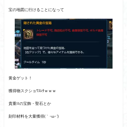
宝の地図に行けることになって
黄金ゲット！
獲得物スクショﾜｽﾚﾀｗｗｗ
貴重IIの宝飾・聖石とか
刻印材料を大量獲得(｀･ω･´)