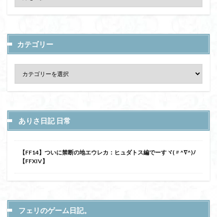
カテゴリー
ありさ日記 日常
【FF14】ついに禁断の地エウレカ：ヒュダトス編でーすヾ(〃^∇^)ﾉ
【FFXIV】
フェリのゲーム日記。