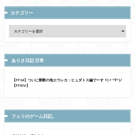
カテゴリー
ありさ日記 日常
【FF14】ついに禁断の地エウレカ：ヒュダトス編でーすヾ(〃^∇^)ﾉ
【FFXIV】
フェリのゲーム日記。