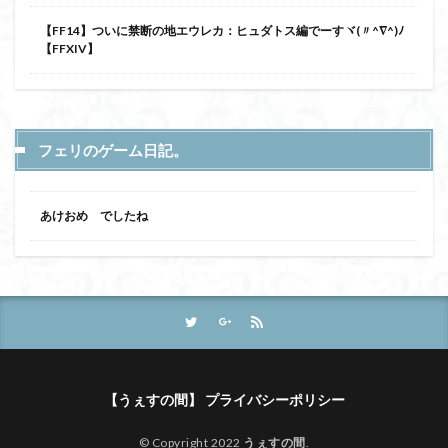
【FF14】ついに禁断の地エウレカ：ヒュダトス編でーすヾ(〃^∇^)ﾉ
【FFXIV】
フェリのゲーム日記。
あけおめ でしたね
【うぇすの間】 プライバシーポリシー
© Copyright 2022
うぇすの間
.