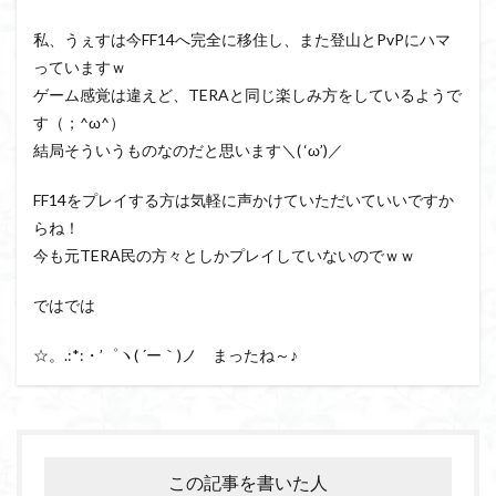
私、うぇすは今FF14へ完全に移住し、また登山とPvPにハマ
っていますｗ
ゲーム感覚は違えど、TERAと同じ楽しみ方をしているようで
す（；^ω^）
結局そういうものなのだと思います＼( ‘ω’)／
FF14をプレイする方は気軽に声かけていただいていいですか
らね！
今も元TERA民の方々としかプレイしていないのでｗｗ
ではでは
☆。.:*:・’゜ヽ( ´ー｀)ノ まったね～♪
この記事を書いた人