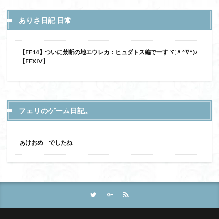
ありさ日記 日常
【FF14】ついに禁断の地エウレカ：ヒュダトス編でーすヾ(〃^∇^)ﾉ
【FFXIV】
フェリのゲーム日記。
あけおめ でしたね