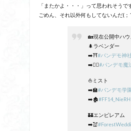
「またかよ・・・」って思われそうで
ごめん、それ以外何もしてないんだ(；´
🏡現在公開中ハウ
🌲ラベンダー
➡️⛩️
#パンデモ神
➡️🧙‍♀️
#パンデモ魔
⛵️ミスト
➡️🏫
#パンデモ学
➡️🏚️
#FF14_NieRH
🏰エンピレアム
➡️💒
#ForestWedd