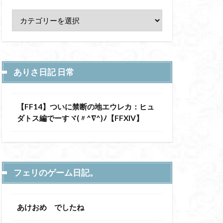
ありさ日記 日常
【FF14】ついに禁断の地エウレカ：ヒュ
ダトス編でーすヾ(〃^∇^)ﾉ【FFXIV】
フェリのゲーム日記。
あけおめ でしたね