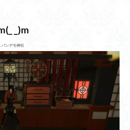
 _)m
,
パンデモ神社