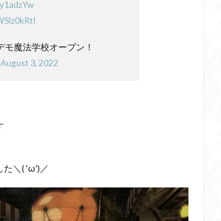
ary1adzYw
WSlz0kRtI
パンデモ魔法学校オープン！
)
August 3, 2022
す
( ‘ω’)／