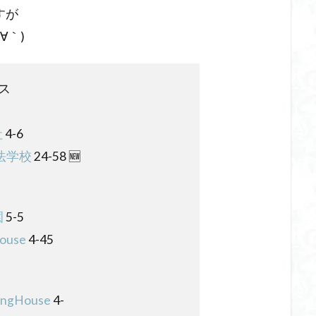
すが
∀｀)
ス
社
4-6
法学校
24-58 🆕
園
5-5
ouse
4-45
ingHouse
4-