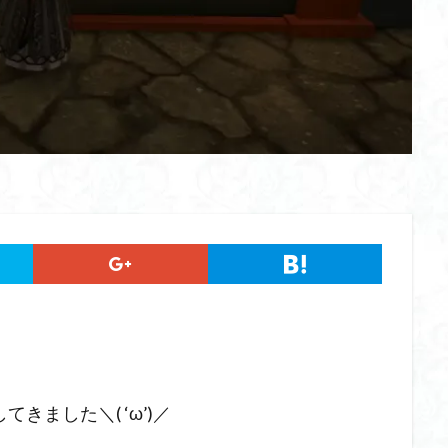
ました＼( ‘ω’)／