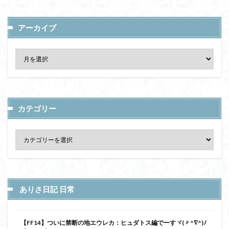
アーカイブ
カテゴリー
ありさ日記 日常
【FF14】ついに禁断の地エウレカ：ヒュダトス編でーすヾ(〃^∇^)ﾉ