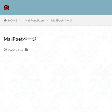
HOME
MailPoet Page
MailPoetページ
MailPoetページ
2020-04-12