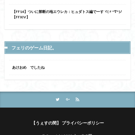
【FF14】ついに禁断の地エウレカ：ヒュダトス編でーすヾ(〃^∇^)ﾉ
【FFXIV】
フェリのゲーム日記。
あけおめ でしたね
【うぇすの間】 プライバシーポリシー