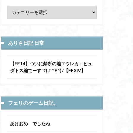
ありさ日記 日常
【FF14】ついに禁断の地エウレカ：ヒュ
ダトス編でーすヾ(〃^∇^)ﾉ【FFXIV】
フェリのゲーム日記。
あけおめ でしたね