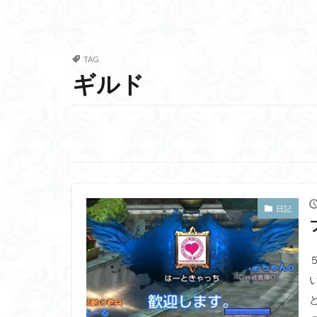
TAG
ギルド
日記