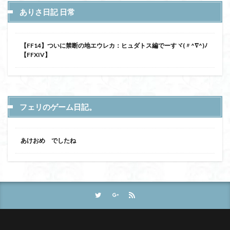
ありさ日記 日常
【FF14】ついに禁断の地エウレカ：ヒュダトス編でーすヾ(〃^∇^)ﾉ
【FFXIV】
フェリのゲーム日記。
あけおめ でしたね