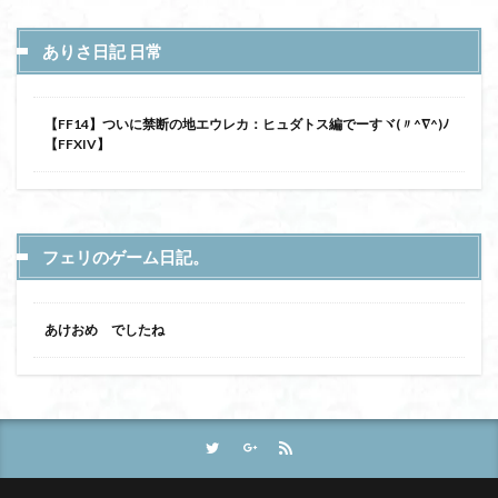
ありさ日記 日常
【FF14】ついに禁断の地エウレカ：ヒュダトス編でーすヾ(〃^∇^)ﾉ
【FFXIV】
フェリのゲーム日記。
あけおめ でしたね