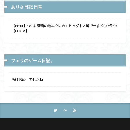
ありさ日記 日常
【FF14】ついに禁断の地エウレカ：ヒュダトス編でーすヾ(〃^∇^)ﾉ
【FFXIV】
フェリのゲーム日記。
あけおめ でしたね