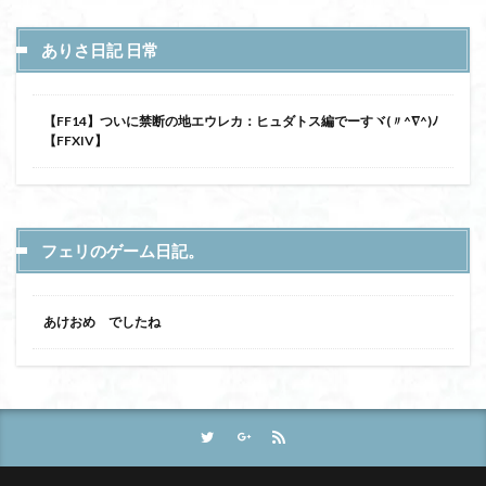
ありさ日記 日常
【FF14】ついに禁断の地エウレカ：ヒュダトス編でーすヾ(〃^∇^)ﾉ
【FFXIV】
フェリのゲーム日記。
あけおめ でしたね