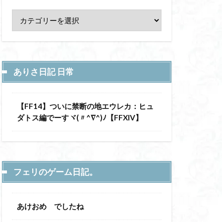
ありさ日記 日常
【FF14】ついに禁断の地エウレカ：ヒュ
ダトス編でーすヾ(〃^∇^)ﾉ【FFXIV】
フェリのゲーム日記。
あけおめ でしたね