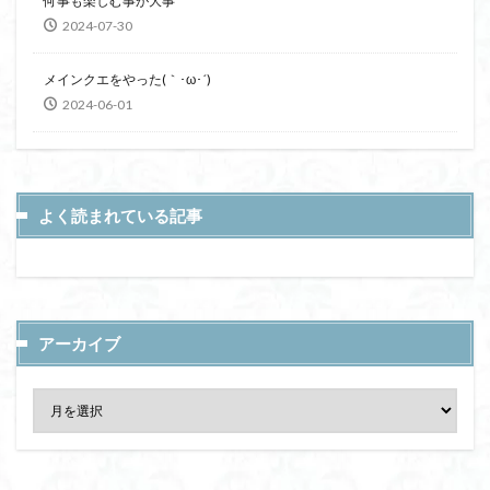
何事も楽しむ事が大事
2024-07-30
メインクエをやった(｀･ω･´)
2024-06-01
よく読まれている記事
アーカイブ