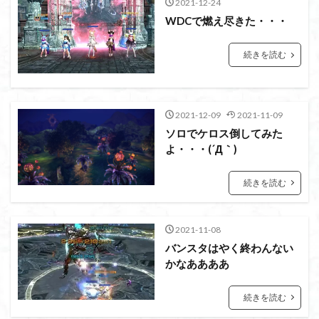
2021-12-24
WDCで燃え尽きた・・・
続きを読む
2021-12-09
2021-11-09
ソロでケロス倒してみた
よ・・・(´Д｀)
続きを読む
2021-11-08
バンスタはやく終わんない
かなああああ
続きを読む