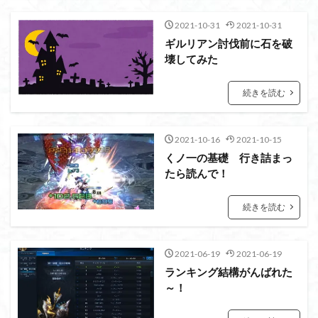
2021-10-31
2021-10-31
ギルリアン討伐前に石を破
壊してみた
続きを読む
2021-10-16
2021-10-15
くノ一の基礎 行き詰まっ
たら読んで！
続きを読む
2021-06-19
2021-06-19
ランキング結構がんばれた
～！