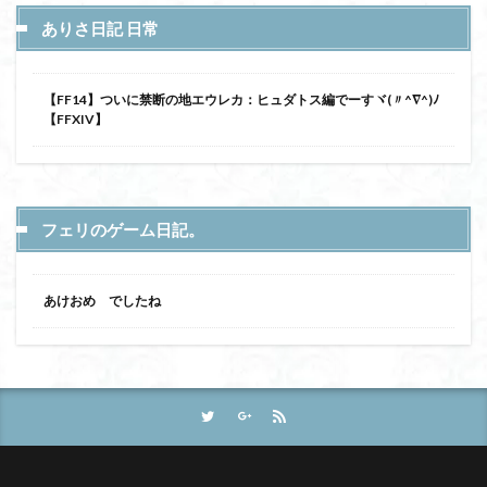
ありさ日記 日常
【FF14】ついに禁断の地エウレカ：ヒュダトス編でーすヾ(〃^∇^)ﾉ
【FFXIV】
フェリのゲーム日記。
あけおめ でしたね