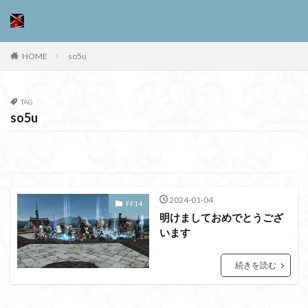
HOME
so5u
TAG
so5u
2024-01-04
FF14
明けましておめでとうござ
います
続きを読む