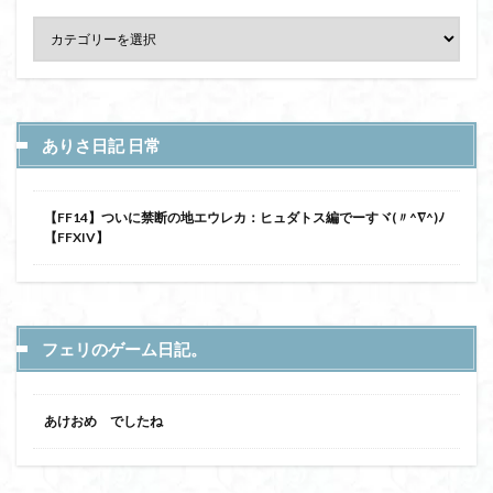
ありさ日記 日常
【FF14】ついに禁断の地エウレカ：ヒュダトス編でーすヾ(〃^∇^)ﾉ
【FFXIV】
フェリのゲーム日記。
あけおめ でしたね