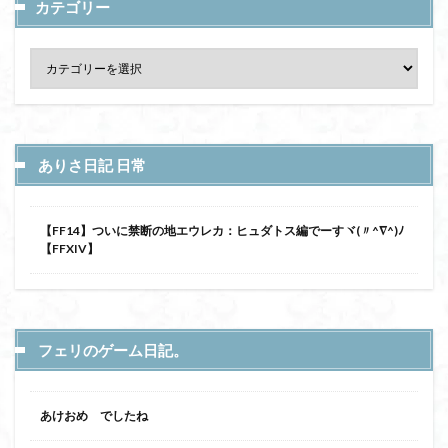
カテゴリー
ありさ日記 日常
【FF14】ついに禁断の地エウレカ：ヒュダトス編でーすヾ(〃^∇^)ﾉ
【FFXIV】
フェリのゲーム日記。
あけおめ でしたね