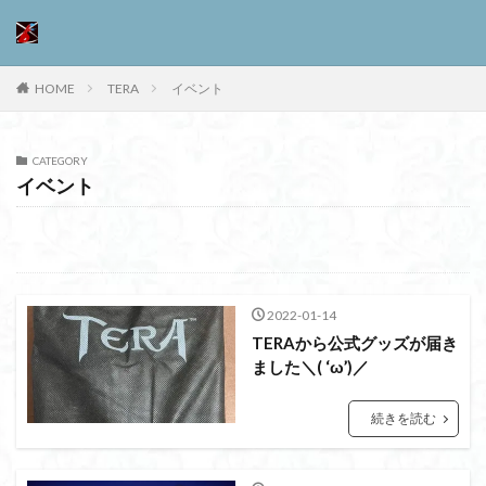
HOME
TERA
イベント
CATEGORY
イベント
2022-01-14
TERAから公式グッズが届き
ました＼( ‘ω’)／
続きを読む