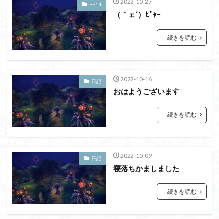
2022-10-27
FF14
（｀ェ´）ﾋﾟｬｰ
続きを読む
2022-10-16
日記
おはようございます
続きを読む
2022-10-09
日記
寝落ちかましました
続きを読む