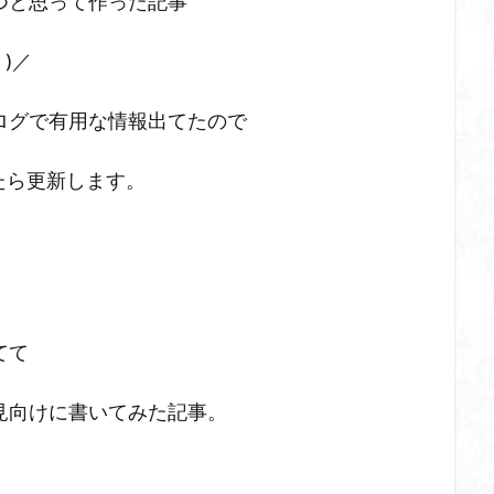
つと思って作った記事
)／
ログで有用な情報出てたので
いたら更新します。
てて
見向けに書いてみた記事。
。