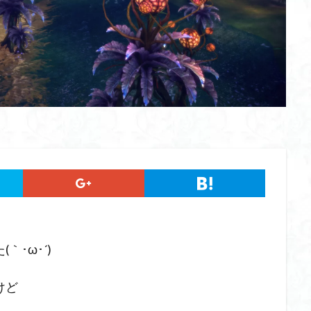
･ω･´)
けど