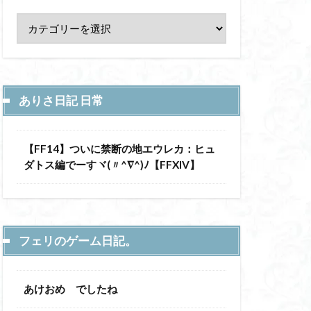
ありさ日記 日常
【FF14】ついに禁断の地エウレカ：ヒュ
ダトス編でーすヾ(〃^∇^)ﾉ【FFXIV】
フェリのゲーム日記。
あけおめ でしたね