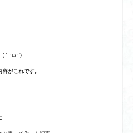
･ω･´)
内容がこれです。
に